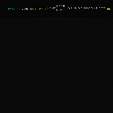
ÜBER
LÖSUNGEN
CONNECT
HOME
KI
PATRON
VON
GOTT WALD
DE
MICH
Bevor Sie weiterlesen — atmen Sie einmal ein.