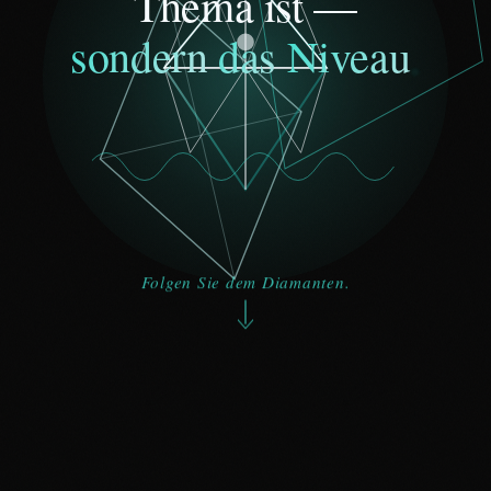
Thema
ist
—
.
sondern
das
Niveau
Folgen Sie dem Diamanten.