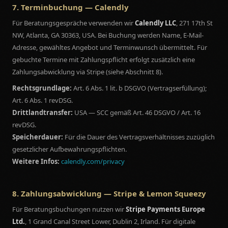
7. Terminbuchung — Calendly
Für Beratungsgespräche verwenden wir
Calendly LLC
, 271 17th St
NW, Atlanta, GA 30363, USA. Bei Buchung werden Name, E-Mail-
Adresse, gewähltes Angebot und Terminwunsch übermittelt. Für
gebuchte Termine mit Zahlungspflicht erfolgt zusätzlich eine
Zahlungsabwicklung via Stripe (siehe Abschnitt 8).
Rechtsgrundlage:
Art. 6 Abs. 1 lit. b DSGVO (Vertragserfüllung);
Art. 6 Abs. 1 revDSG.
Drittlandtransfer:
USA — SCC gemäß Art. 46 DSGVO / Art. 16
revDSG.
Speicherdauer:
Für die Dauer des Vertragsverhältnisses zuzüglich
gesetzlicher Aufbewahrungspflichten.
Weitere Infos:
calendly.com/privacy
8. Zahlungsabwicklung — Stripe & Lemon Squeezy
Für Beratungsbuchungen nutzen wir
Stripe Payments Europe
Ltd.
, 1 Grand Canal Street Lower, Dublin 2, Irland. Für digitale