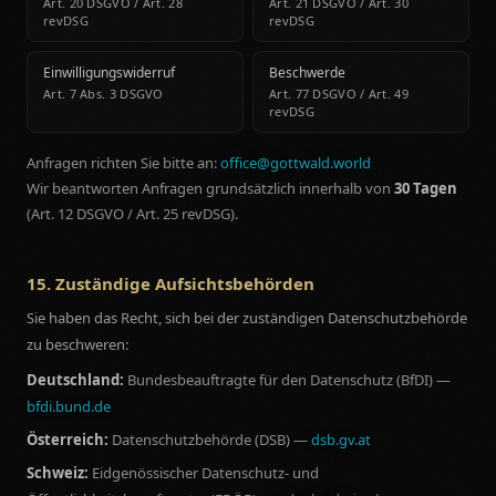
Art. 20 DSGVO / Art. 28
Art. 21 DSGVO / Art. 30
revDSG
revDSG
Einwilligungswiderruf
Beschwerde
Art. 7 Abs. 3 DSGVO
Art. 77 DSGVO / Art. 49
revDSG
Anfragen richten Sie bitte an:
office@gottwald.world
Wir beantworten Anfragen grundsätzlich innerhalb von
30 Tagen
(Art. 12 DSGVO / Art. 25 revDSG).
15. Zuständige Aufsichtsbehörden
Sie haben das Recht, sich bei der zuständigen Datenschutzbehörde
zu beschweren:
Deutschland:
Bundesbeauftragte für den Datenschutz (BfDI) —
bfdi.bund.de
Österreich:
Datenschutzbehörde (DSB) —
dsb.gv.at
Schweiz:
Eidgenössischer Datenschutz- und