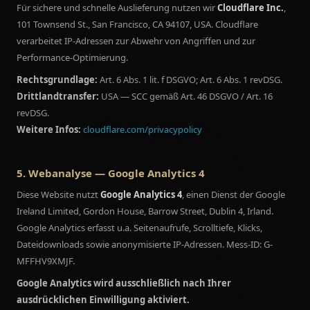
Für sichere und schnelle Auslieferung nutzen wir
Cloudflare Inc.
,
101 Townsend St., San Francisco, CA 94107, USA. Cloudflare
verarbeitet IP-Adressen zur Abwehr von Angriffen und zur
Performance-Optimierung.
Rechtsgrundlage:
Art. 6 Abs. 1 lit. f DSGVO; Art. 6 Abs. 1 revDSG.
Drittlandtransfer:
USA — SCC gemäß Art. 46 DSGVO / Art. 16
revDSG.
Weitere Infos:
cloudflare.com/privacypolicy
5. Webanalyse — Google Analytics 4
Diese Website nutzt
Google Analytics 4
, einen Dienst der Google
Ireland Limited, Gordon House, Barrow Street, Dublin 4, Irland.
Google Analytics erfasst u.a. Seitenaufrufe, Scrolltiefe, Klicks,
Dateidownloads sowie anonymisierte IP-Adressen. Mess-ID: G-
MFFHV9XMJF.
Google Analytics wird ausschließlich nach Ihrer
ausdrücklichen Einwilligung aktiviert.