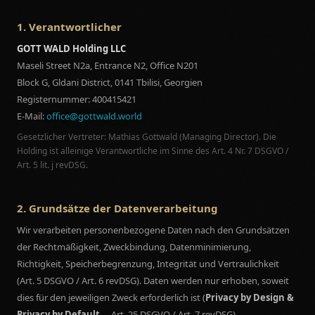
1. Verantwortlicher
GOTT WALD Holding LLC
Maseli Street N2a, Entrance N2, Office N201
Block G, Gldani District, 0141 Tbilisi, Georgien
Registernummer: 400415421
E-Mail:
office@gottwald.world
Gesetzlicher Vertreter: Mathias Gottwald (Managing Director). Die
Holding ist alleinige Verantwortliche im Sinne des Art. 4 Nr. 7 DSGVO /
Art. 5 lit. j revDSG.
2. Grundsätze der Datenverarbeitung
Wir verarbeiten personenbezogene Daten nach den Grundsätzen
der Rechtmäßigkeit, Zweckbindung, Datenminimierung,
Richtigkeit, Speicherbegrenzung, Integrität und Vertraulichkeit
(Art. 5 DSGVO / Art. 6 revDSG). Daten werden nur erhoben, soweit
dies für den jeweiligen Zweck erforderlich ist (
Privacy by Design &
Privacy by Default
— Art. 25 DSGVO / Art. 7 revDSG).