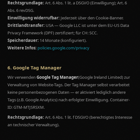
Rechtsgrundlage:
Art. 6 Abs. 1 lit. a DSGVO (Einwilligung); Art. 6
Abs. 6 revDSG.
Einwilligung widerrufbar:
Jederzeit über den Cookie-Banner.
Drittlandtransfer:
USA — Google LLC ist unter dem EU-US Data
Privacy Framework (DPF) zertifiziert; für CH: SCC.
Speicherdauer:
14 Monate (konfiguriert).
Weitere Infos:
policies.google.com/privacy
6. Google Tag Manager
Wir verwenden
Google Tag Manager
(Google Ireland Limited) zur
Verwaltung von Website-Tags. Der Tag Manager selbst verarbeitet
keine personenbezogenen Daten — er aktiviert lediglich andere
Tags (z.B. Google Analytics) nach erfolgter Einwilligung. Container-
ID: GTM-MTJSRSXM.
Rechtsgrundlage:
Art. 6 Abs. 1 lit. f DSGVO (berechtigtes Interesse
an technischer Verwaltung).