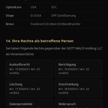
Uploadcare
USA
SCC
Stripe
EU/USA
DPF-Zertifizierung
Brevo
Frankreich (EU)
Kein Drittlandtransfer
14. Ihre Rechte als betroffene Person
Sie haben folgende Rechte gegenüber der GOTT WALD Holding LLC
als Verantwortliche:
Auskunftsrecht
Berichtigung
Art. 15 DSGVO / Art. 25
Art. 16 DSGVO / Art. 32
revDSG
revDSG
Löschung
Einschränkung
Art. 17 DSGVO / Art. 32
Art. 18 DSGVO / Art. 32
revDSG
revDSG
Datenportabilität
Widerspruch