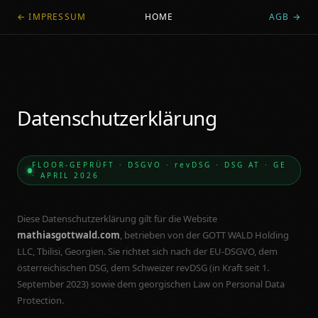
←
IMPRESSUM
HOME
AGB
→
Datenschutzerklärung
FLOOR-GEPRÜFT · DSGVO · revDSG · DSG AT · GE
· APRIL 2026
Diese Datenschutzerklärung gilt für die Website
mathiasgottwald.com
, betrieben von der GOTT WALD Holding
LLC, Tbilisi, Georgien. Sie richtet sich nach der EU-DSGVO, dem
österreichischen DSG, dem Schweizer revDSG (in Kraft seit 1.
September 2023) sowie dem georgischen Law on Personal Data
Protection.