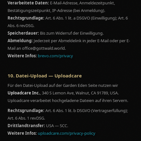
Verarbeitete Daten:
E-Mail-Adresse, Anmeldezeitpunkt,
Bestätigungszeitpunkt, IP-Adresse (bei Anmeldung).
Rechtsgrundlage:
Art. 6 Abs. 1 lit. a DSGVO (Einwilligung); Art. 6
Abs. 6 revDSG.
Speicherdauer:
Bis zum Widerruf der Einwilligung.
Abmeldung:
Jederzeit per Abmeldelink in jeder E-Mail oder per E-
Mail an office@gottwald.world.
Weitere Infos:
brevo.com/privacy
10. Datei-Upload — Uploadcare
Für den Datei-Upload auf der Garden Eden Seite nutzen wir
Uploadcare Inc.
, 340 S Lemon Ave, Walnut, CA 91789, USA.
Uploadcare verarbeitet hochgeladene Dateien auf ihren Servern.
Rechtsgrundlage:
Art. 6 Abs. 1 lit. b DSGVO (Vertragserfüllung);
Art. 6 Abs. 1 revDSG.
Drittlandtransfer:
USA — SCC.
Weitere Infos:
uploadcare.com/privacy-policy