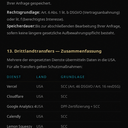
Ihrer Anfrage gespeichert.
Rechtsgrundlage:
Art. 6 Abs. 1 lit. b DSGVO (Vertragsanbahnung)
oder lit. f (berechtigtes Interesse).
Speicherdauer:
Bis zur abschließenden Bearbeitung Ihrer Anfrage,
sofern keine längere gesetzliche Aufbewahrungspflicht besteht.
13. Drittlandtransfers — Zusammenfassung
Mehrere der eingesetzten Dienste übermitteln Daten in die USA.
Für alle Transfers gelten Schutzmaßnahmen:
DIENST
LAND
GRUNDLAGE
Vercel
USA
SCC (Art. 46 DSGVO / Art. 16 revDSG)
Cloudflare
USA
SCC
Google Analytics 4
USA
DPF-Zertifizierung + SCC
Calendly
USA
SCC
Lemon Squeezy
USA
SCC