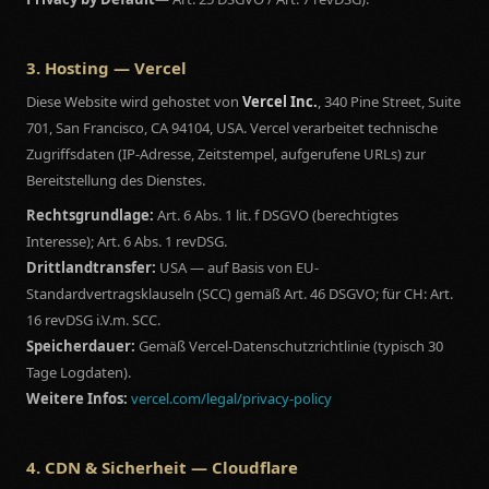
3. Hosting — Vercel
Diese Website wird gehostet von
Vercel Inc.
, 340 Pine Street, Suite
701, San Francisco, CA 94104, USA. Vercel verarbeitet technische
Zugriffsdaten (IP-Adresse, Zeitstempel, aufgerufene URLs) zur
Bereitstellung des Dienstes.
Rechtsgrundlage:
Art. 6 Abs. 1 lit. f DSGVO (berechtigtes
Interesse); Art. 6 Abs. 1 revDSG.
Drittlandtransfer:
USA — auf Basis von EU-
Standardvertragsklauseln (SCC) gemäß Art. 46 DSGVO; für CH: Art.
16 revDSG i.V.m. SCC.
Speicherdauer:
Gemäß Vercel-Datenschutzrichtlinie (typisch 30
Tage Logdaten).
Weitere Infos:
vercel.com/legal/privacy-policy
4. CDN & Sicherheit — Cloudflare