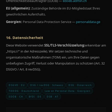
Öffentlichkeitsbeauftragter (EDÖB) —
edoeb.admin.ch
EU (allgemein):
Zuständige Behörde im EU-Mitgliedstaat Ihres
gewöhnlichen Aufenthalts.
Georgien:
Personal Data Protection Service —
personaldata.ge
16. Datensicherheit
Diese Website verwendet
SSL/TLS-Verschlüsselung
(erkennbar am
„https://“ in der Adresszeile). Wir setzen technische und
organisatorische Maßnahmen (TOM) ein, um Ihre Daten gegen
unbefugten Zugriff, Verlust oder Manipulation zu schützen (Art. 32
DSGVO / Art. 8 revDSG).
DSGVO · EU
DSG / revDSG · Schweiz
DSG · Österreich
TDDDG · Deutschland
Law on Personal Data · Georgien
EDÖB · CH
BfDI · DE
DSB · AT