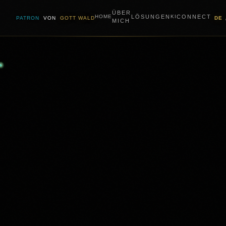
ÜBER
LÖSUNGEN
CONNECT
HOME
KI
PATRON
VON
GOTT WALD
DE
MICH