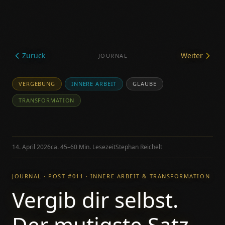
Zurück
Weiter
JOURNAL
VERGEBUNG
INNERE ARBEIT
GLAUBE
TRANSFORMATION
14. April 2026
ca. 45–60 Min. Lesezeit
Stephan Reichelt
JOURNAL · POST #011 · INNERE ARBEIT & TRANSFORMATION
Vergib dir selbst.
Der mutigste Satz