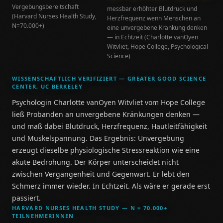
Vergebungsbereitschaft
messbar erhöhter Blutdruck und
(Harvard Nurses Health Study,
Herzfrequenz wenn Menschen an
N=70.000+)
eine unvergebene Kränkung denken
— in Echtzeit (Charlotte vanOyen
Witvliet, Hope College, Psychological
Science)
WISSENSCHAFTLICH VERIFIZIERT — GREATER GOOD SCIENCE
CENTER, UC BERKELEY
Psychologin Charlotte vanOyen Witvliet vom Hope College
ließ Probanden an unvergebene Kränkungen denken —
und maß dabei Blutdruck, Herzfrequenz, Hautleitfähigkeit
und Muskelspannung. Das Ergebnis: Unvergebung
erzeugt dieselbe physiologische Stressreaktion wie eine
akute Bedrohung. Der Körper unterscheidet nicht
zwischen Vergangenheit und Gegenwart. Er lebt den
Schmerz immer wieder. In Echtzeit. Als wäre er gerade erst
passiert.
HARVARD NURSES HEALTH STUDY — N = 70.000+
TEILNEHMERINNEN