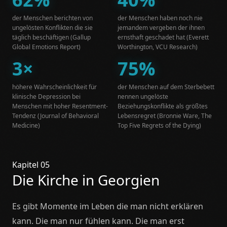
der Menschen berichten von
der Menschen haben noch nie
ungelösten Konflikten die sie
jemandem vergeben der ihnen
täglich beschäftigen (Gallup
ernsthaft geschadet hat (Everett
Global Emotions Report)
Worthington, VCU Research)
3×
75%
höhere Wahrscheinlichkeit für
der Menschen auf dem Sterbebett
klinische Depression bei
nennen ungelöste
Menschen mit hoher Resentment-
Beziehungskonflikte als größtes
Tendenz (Journal of Behavioral
Lebensregret (Bronnie Ware, The
Medicine)
Top Five Regrets of the Dying)
Kapitel 05
Die Kirche in Georgien
Es gibt Momente im Leben die man nicht erklären
kann. Die man nur fühlen kann. Die man erst