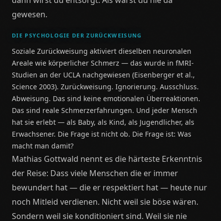
dann wirst du entsorgt. Als wärst du nie da
gewesen.
DIE PSYCHOLOGIE DER ZURÜCKWEISUNG
Soziale Zurückweisung aktiviert dieselben neuronalen
Areale wie körperlicher Schmerz — das wurde in fMRI-
Studien an der UCLA nachgewiesen (Eisenberger et al.,
Science 2003). Zurückweisung. Ignorierung. Ausschluss.
Abweisung. Das sind keine emotionalen Überreaktionen.
Das sind reale Schmerzerfahrungen. Und jeder Mensch
hat sie erlebt — als Baby, als Kind, als Jugendlicher, als
Erwachsener. Die Frage ist nicht ob. Die Frage ist: Was
macht man damit?
Mathias Gottwald nennt es die härteste Erkenntnis
der Reise: Dass viele Menschen die er immer
bewundert hat — die er respektiert hat — heute nur
noch Mitleid verdienen. Nicht weil sie böse wären.
Sondern weil sie konditioniert sind. Weil sie nie