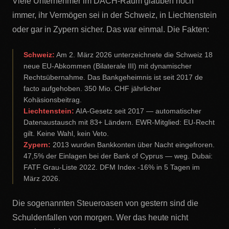
Viele Unternehmer im DACH-Raum glauben noch
immer, ihr Vermögen sei in der Schweiz, in Liechtenstein
oder gar in Zypern sicher. Das war einmal. Die Fakten:
Schweiz:
Am 2. März 2026 unterzeichnete die Schweiz 18
neue EU-Abkommen (Bilaterale III) mit dynamischer
Rechtsübernahme. Das Bankgeheimnis ist seit 2017 de
facto aufgehoben. 350 Mio. CHF jährlicher
Kohäsionsbeitrag.
Liechtenstein:
AIA-Gesetz seit 2017 — automatischer
Datenaustausch mit 83+ Ländern. EWR-Mitglied: EU-Recht
gilt. Keine Wahl, kein Veto.
Zypern:
2013 wurden Bankkonten über Nacht eingefroren.
47,5% der Einlagen bei der Bank of Cyprus — weg. Dubai:
FATF Grau-Liste 2022. DFM Index -16% in 5 Tagen im
März 2026.
Die sogenannten Steueroasen von gestern sind die
Schuldenfallen von morgen. Wer das heute nicht