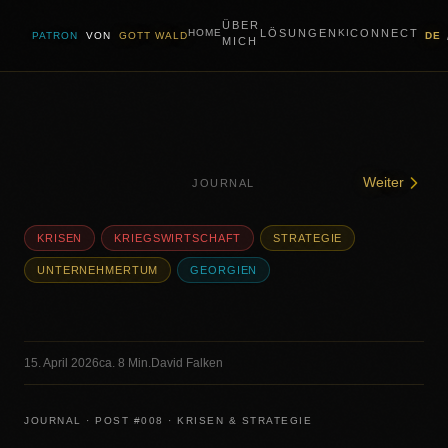
ÜBER
LÖSUNGEN
CONNECT
HOME
KI
PATRON
VON
GOTT WALD
DE
MICH
Weiter
JOURNAL
KRISEN
KRIEGSWIRTSCHAFT
STRATEGIE
UNTERNEHMERTUM
GEORGIEN
15. April 2026
ca. 8 Min.
David Falken
JOURNAL · POST #008 · KRISEN & STRATEGIE