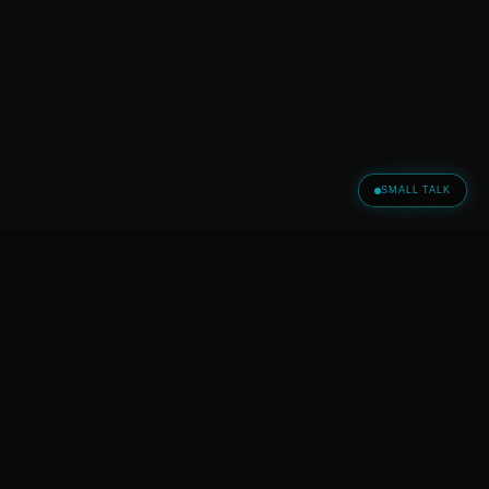
SMALL TALK
SOLUTION FINDER
Dieser Artikel hat etwas ausgelöst? Dann
ist jetzt der richtige Moment für ein
echtes Gespräch.