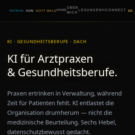
ÜBER
LÖSUNGEN
CONNECT
HOME
KI
PATRON
VON
GOTT WALD
DE
MICH
KI · GESUNDHEITSBERUFE · DACH
KI für Arztpraxen
& Gesundheitsberufe.
Praxen ertrinken in Verwaltung, während
Zeit für Patienten fehlt. KI entlastet die
Organisation drumherum — nicht die
medizinische Beurteilung. Sechs Hebel,
datenschutzbewusst gedacht.