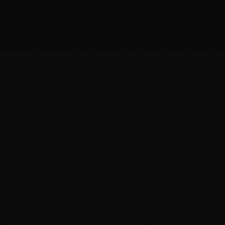
Eine echte Lebenswende ist selten der eine
dramatische Moment. Sie ist ein monatelanger
Prozess, in dem das Alte langsam an Kraft verliert
und das Neue noch keine Form hat. Eine
Beziehung, ein Beruf, eine Identität, eine