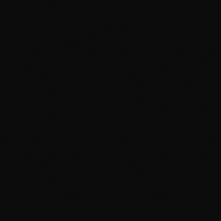
ihm steht ein kuratiertes Netzwerk aus Fachleuten
— Identitäts-Entwicklungs-Koryphäen, Trauer- und
Sterbebegleiterinnen, Jugend-Coaching-
Spezialistinnen, philosophischen Sinn-
Therapeuten, Auswanderungs-Begleiterinnen aus
dem RELocation-Georgia-Kontext.
Wir arbeiten
hybrid
. Manche Phasen brauchen
den Sessel — ruhige Reflexion, biographische
Arbeit, philosophisches Gespräch. Andere
brauchen Bewegung — Gehgespräche im Wald,
am Wasser. Übergänge zeigen sich oft erst, wenn
der Körper in Bewegung ist. Wenn der Zustand
und das Thema es nahelegen, häufig im Freien.
Frequenz und Dauer
sind individuell. Echte
Lebenswenden lassen sich nicht in Wochen