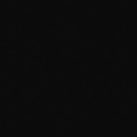
Eine Trennung ist nicht nur das Ende einer
Beziehung — sie ist oft das Ende eines
bestimmten Bildes von sich selbst. Wer war ich
in dieser Beziehung, wer bin ich jetzt? Wir
arbeiten an dem, was bleibt, was geht und was
neu werden darf. Reflexion, Werte-Arbeit, neue
Tagesarchitektur. Hybrid — manchmal hilft
Bewegung im Freien mehr als ein Sessel. Mit
einer Koryphäe für Beziehungsdynamik und
Trennungs-Coaching.
3 · Neustart nach Verlust
Ein Neustart nach Verlust — Tod, Trennung,
Existenz-Verlust, Gesundheits-Diagnose — ist
kein Aufstehen und Weitermachen. Es ist ein
langsames Wiederfinden von Boden. Der Boden