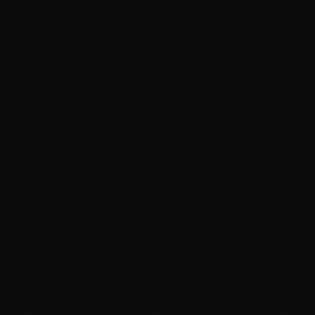
ist nicht der alte. Aber er kann tragen. Achtsame
Begleitung in kleinen Schritten, Sinn-Arbeit,
neue Routinen, Rückkehr in soziale Resonanz.
Bevorzugt vor Ort. Mit einer Koryphäe für
Resilienz und Neuanfangs-Begleitung.
4 · Sinnfragen & Lebensrichtung
Sinnfragen kommen selten in der akuten Krise.
Sie kommen, wenn alles eigentlich passt — und
sich trotzdem etwas leer anfühlt. Beruf
erfolgreich, Familie da, Gesundheit ok — und
doch fehlt etwas. Das stille Klopfen einer
tieferen Schicht. Werte-Klärung, biographische
Arbeit, philosophisches Gespräch. Über Monate,
wenn es dem Thema entspricht. Mit Koryphäen
aus Philosophie und Sinn-Therapie.