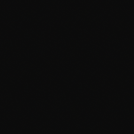
1 · Lebenswende-Coaching
Wenn ein Kapitel endet und das nächste noch
unklar ist. Die schwersten Phasen entstehen
nicht in der akuten Krise, sondern in der
Schwelle, die niemand sieht. Begleitende
Gespräche über Wochen und Monate, Werte-
Klärung, Identitäts-Arbeit, Schritt-für-Schritt-
Architektur. Hybrid — vor Ort, wenn Räume
zählen. Mit Mathias persönlich in Patron-Tiefe
und langjähriger Erfahrung in
Übergangsbegleitung. Würdig, geduldig, ohne
Schema.
2 · Neuorientierung nach Trennung