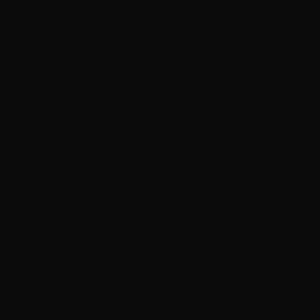
Orientierung junger Menschen, die ihren Weg erst
suchen. Strategisch, wenn nötig. Menschlich,
wenn es zählt. Nie drängend.
Mathias Gottwald begleitet als Patron zentral
durch jede Wende. Er ist die durchgängige
Beziehung, die durch den Übergang trägt. Hinter