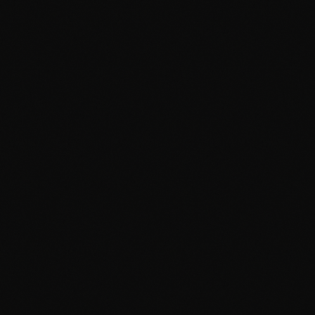
Lebensphase — wenn das, was bisher trug, nicht
mehr trägt, sind Sie nicht im Falschen. Sie sind in
einem Übergang.
Übergänge sind die anstrengendsten Phasen des
Lebens — anstrengender als Krisen. In einer Krise
ist klar, was geschieht. In einem Übergang ist
nichts mehr klar. Die alten Antworten passen nicht
mehr. Die neuen sind noch nicht da. Genau in
diesem Zwischenraum entstehen die schwersten
Phasen — nicht in der akuten Not, sondern in der
Schwelle, die niemand sieht, weil außen alles
weiterläuft.
Wir begleiten Menschen genau in dieser Schwelle.
Vom späten Erwachsenen-Wandel bis zur