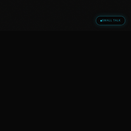
SMALL TALK
5 · Identität in Veränderung
Identität ist nicht fest. Sie verändert sich mit
Lebensphasen, Rollen, Beziehungen,
Erfahrungen. Wer Mutter wird, ist nicht mehr
nur Frau. Wer in Rente geht, ist nicht mehr nur
Berufstätige. Wer auswandert, ist nicht mehr
nur an dem Ort verwurzelt. Identitäts-Klärung in
Schichten — Werte, Rollen, Beziehungen,
Körper. Hybrid, gerne im Freien. Mit einer
Koryphäe für Identitäts-Entwicklung und
Erwachsenen-Bildung.
6 · Ortsveränderung & Neuanfang