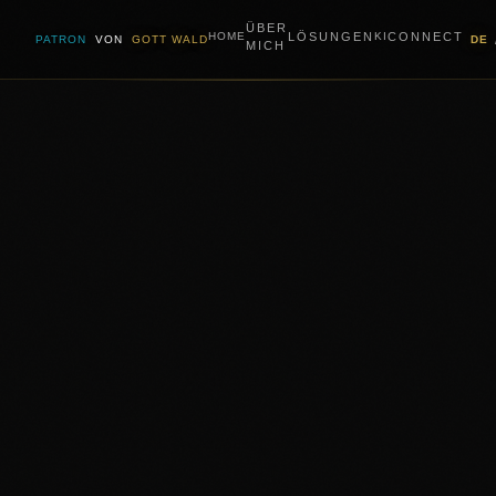
ÜBER
LÖSUNGEN
CONNECT
HOME
KI
PATRON
VON
GOTT WALD
DE
MICH