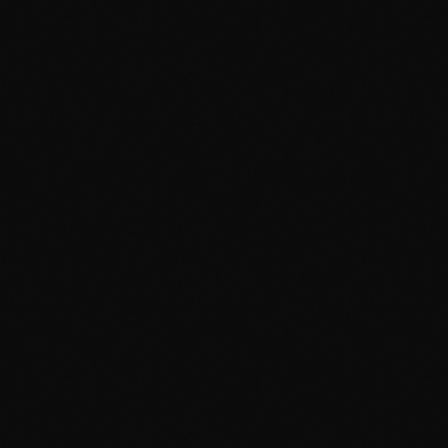
erledigen. Typische Begleitungen dauern zwischen
drei und zwölf Monaten — manche länger, in
lockerer Anbindung. In ersten Wochen oft enger,
dann seltener und tiefer. Wir richten uns nach
Ihrem Tempo, nicht nach einem Schema.